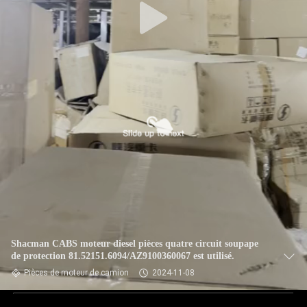
Shacman CABS moteur diesel pièces quatre circuit soupape
de protection 81.52151.6094/AZ9100360067 est utilisé.
Pièces de moteur de camion
2024-11-08