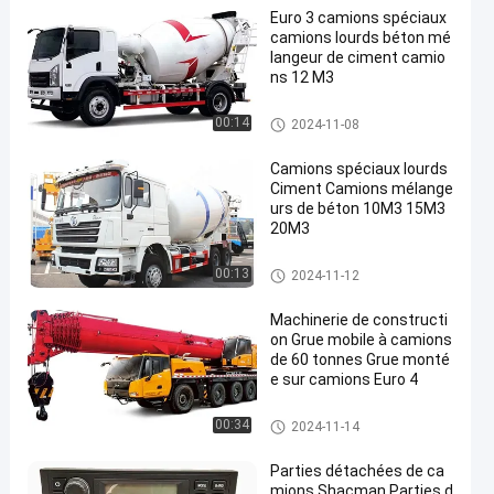
Euro 3 camions spéciaux
camions lourds béton mé
langeur de ciment camio
ns 12 M3
Camions spéciaux
00:14
2024-11-08
Camions spéciaux lourds
Ciment Camions mélange
urs de béton 10M3 15M3
20M3
Camions spéciaux
00:13
2024-11-12
Machinerie de constructi
on Grue mobile à camions
de 60 tonnes Grue monté
e sur camions Euro 4
Camions spéciaux
00:34
2024-11-14
Parties détachées de ca
mions Shacman Parties d