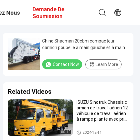
Demande De
ez Nous
Soumission
Chine Shacman 20cbm compacteur
camion poubelle à main gauche et à main
droite Euro 2
Contact Now
Learn More
Related Videos
ISUZU Sinotruk Chassis c
amion de travail aérien 12
véhicule de travail aérien
à rampe pliante avec prix
d'usine
Camions spéciaux
00:19
2024-12-11