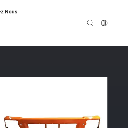
ez Nous
Cabine Assemblage Du Pare-Chocs Delong F3000 Pour Le