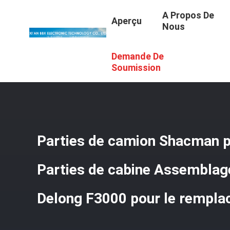
A Propos De
Aperçu
Nous
Demande De
Aperçu
/
Produits
/
Pièces De Rechange De Camion De 
Remplacement
Soumission
Parties de camion Shacman 
Parties de cabine Assemblag
Delong F3000 pour le rempl