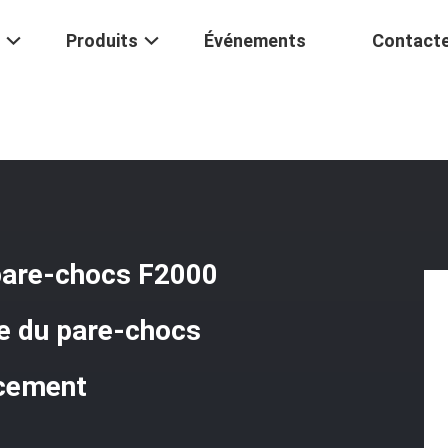
Produits
Événements
Contact
Shacman
/
Parties De Camion Shacman Pare-Chocs F2000 Parties De 
pare-chocs F2000
e du pare-chocs
acement