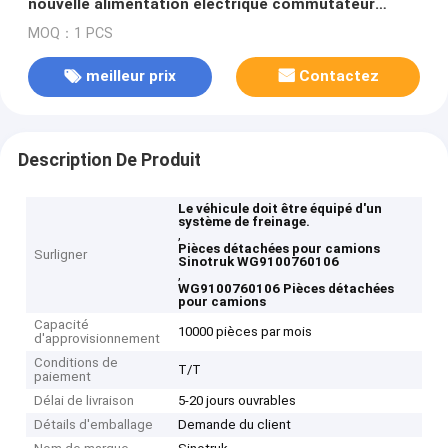
nouvelle alimentation électrique commutateur
principal WG9100760106
MOQ：1 PCS
meilleur prix
Contactez
Description De Produit
Le véhicule doit être équipé d'un
système de freinage.
,
Pièces détachées pour camions
Surligner
Sinotruk WG9100760106
,
WG9100760106 Pièces détachées
pour camions
Capacité
10000 pièces par mois
d'approvisionnement
Conditions de
T/T
paiement
Délai de livraison
5-20 jours ouvrables
Détails d'emballage
Demande du client