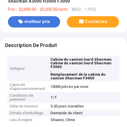
Shacman X3000 H3000 F3000
Prix：$2,000.00 - $5,000.00/sets
MOQ：1 PCS
meilleur prix
Contactez
Description De Produit
,
Cabine du camion lourd Shacman
Cabine du camion lourd Shacman
F3000
Surligner
,
Remplacement de la cabine du
camion Shacman F3000
Capacité
10000 pièces par mois
d'approvisionnement
Conditions de
T/T
paiement
Délai de livraison
5-20 jours ouvrables
Détails d'emballage
Demande du client
Lieu d'origine
Shaanxi, Chine