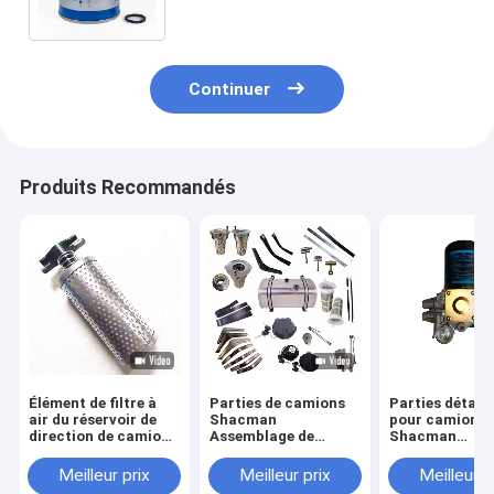
Bouteille de séchage
Continuer
Produits Recommandés
Élément de filtre à
Parties de camions
Parties détac
air du réservoir de
Shacman
pour camions
direction de camion
Assemblage de
Shacman
Shacman
réservoir de
DZ961893694
DZ95189470088/DZ9X319470088
carburant en alliage
Filtre à huile d
Meilleur prix
Meilleur prix
Meilleur p
pour X3000/F2000
d'aluminium
l'unité de trai