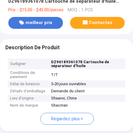
DZ96189361078 Cartouche de séparateur d'huile
Bouteille de séchage
Prix：$15.00 - $45.00/pieces
MOQ：1 PCS
meilleur prix
Contactez
Description De Produit
DZ96189361078 Cartouche de
Surligner
séparateur d'huile
Conditions de
T/T
paiement
Délai de livraison
5-20 jours ouvrables
Détails d'emballage
Demande du client
Lieu d'origine
Shaanxi, Chine
Nom de marque
Shacman
Regardez plus