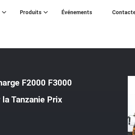
Produits
Événements
Contact
Shacman Camion À Décharge F2000 F3000 H3000 Camion À Bascule Pour
harge F2000 F3000
la Tanzanie Prix