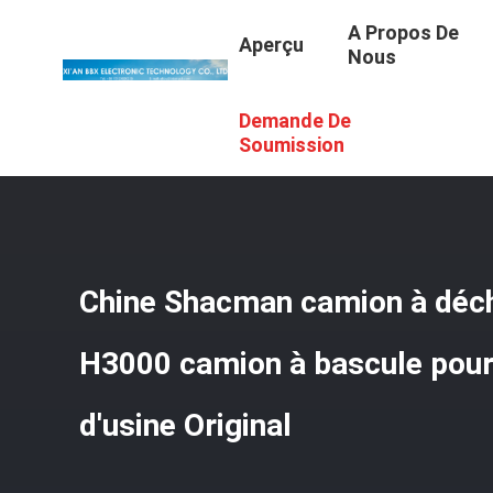
A Propos De
Aperçu
Nous
Demande De
Aperçu
/
Produits
/
Camion À Benne Basculante
/
Chine 
Soumission
Chine Shacman camion à déc
H3000 camion à bascule pour 
d'usine Original