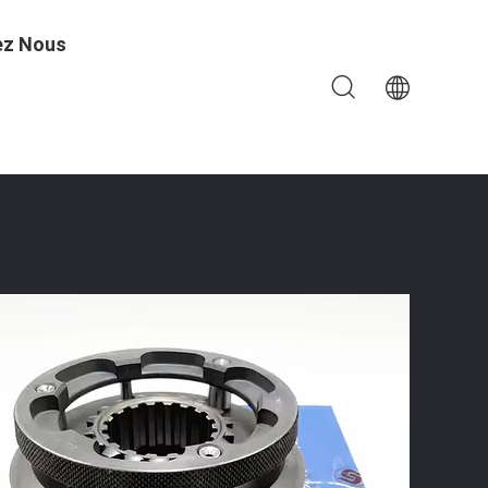
ez Nous
oîte Auxiliaire A-C09005/A-5065/RTD-11609A-1707140-2