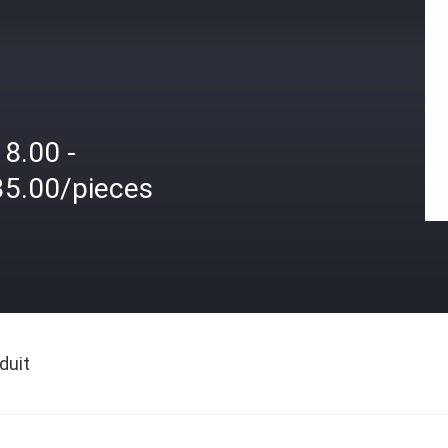
8.00 -
35.00/pieces
duit