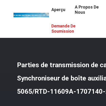
A Propos De
Aperçu
Nous
Demande De
Aperçu
/
Produits
/
Pièces De Transmission De Camions
Soumission
Parties de transmission de 
Synchroniseur de boîte auxil
5065/RTD-11609A-1707140-