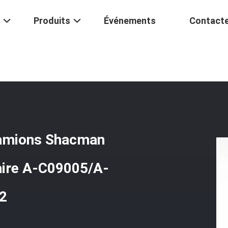
Produits
Événements
Contact
/
Parties De Transmission De Camions Shacman Synchroniseur De B
camions Shacman
iaire A-C09005/A-
2