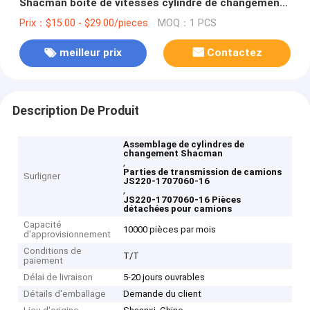
Shacman boîte de vitesses cylindre de changement
Assy JS220-1707060-16
Prix：$15.00 - $29.00/pieces
MOQ：1 PCS
meilleur prix
Contactez
Description De Produit
Assemblage de cylindres de
changement Shacman
,
Parties de transmission de camions
Surligner
JS220-1707060-16
,
JS220-1707060-16 Pièces
détachées pour camions
Capacité
10000 pièces par mois
d'approvisionnement
Conditions de
T/T
paiement
Délai de livraison
5-20 jours ouvrables
Détails d'emballage
Demande du client