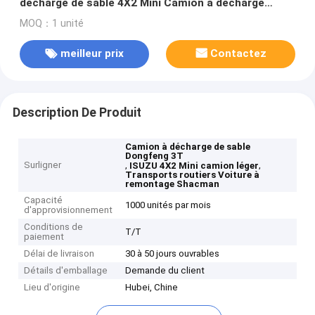
décharge de sable 4X2 Mini Camion à décharge
légère
MOQ：1 unité
meilleur prix
Contactez
Description De Produit
Camion à décharge de sable
Dongfeng 3T
Surligner
,
,
ISUZU 4X2 Mini camion léger
Transports routiers Voiture à
remontage Shacman
Capacité
1000 unités par mois
d'approvisionnement
Conditions de
T/T
paiement
Délai de livraison
30 à 50 jours ouvrables
Détails d'emballage
Demande du client
Lieu d'origine
Hubei, Chine