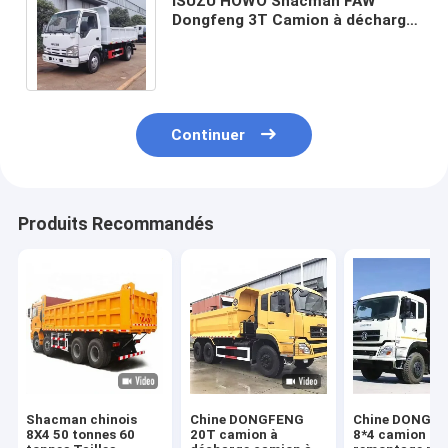
ISUZU HOWO Shacman FAW
Dongfeng 3T Camion à décharge
de sable 4X2 Mini Camion à
décharge légère
Continuer
Produits Recommandés
Shacman chinois
Chine DONGFENG
Chine DONGF
8X4 50 tonnes 60
20T camion à
8*4 camion à