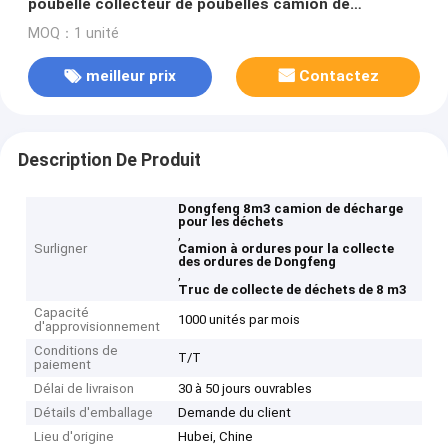
poubelle collecteur de poubelles camion de
décharge pour les déchets
MOQ：1 unité
meilleur prix
Contactez
Description De Produit
Dongfeng 8m3 camion de décharge
pour les déchets
,
Surligner
Camion à ordures pour la collecte
des ordures de Dongfeng
,
Truc de collecte de déchets de 8 m3
Capacité
1000 unités par mois
d'approvisionnement
Conditions de
T/T
paiement
Délai de livraison
30 à 50 jours ouvrables
Détails d'emballage
Demande du client
Lieu d'origine
Hubei, Chine